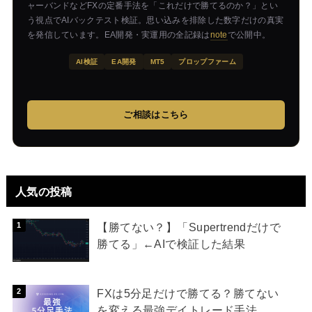
ャーバンドなどFXの定番手法を「これだけで勝てるのか？」とい
う視点でAIバックテスト検証。思い込みを排除した数字だけの真実
を発信しています。EA開発・実運用の全記録は
note
で公開中。
AI検証
EA開発
MT5
プロップファーム
ご相談はこちら
人気の投稿
【勝てない？】「Supertrendだけで
勝てる」←AIで検証した結果
FXは5分足だけで勝てる？勝てない
を変える最強デイトレード手法