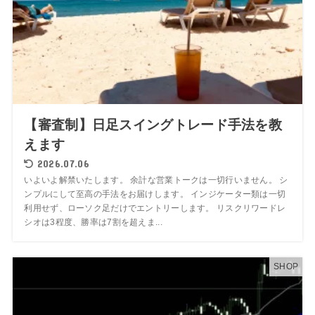
【審査制】日足スイングトレード手法を教
えます
2026.07.06
いよいよ解禁いたします。 余計な営業トークは一切行いません。 シ
ンプルにして至高の手法をお届けします。 インジケーター類は一切
利用せず、ローソク足だけでエントリーします。 リスクリワードレ
シオは3程度、勝率は7割を超えま...
SHOP