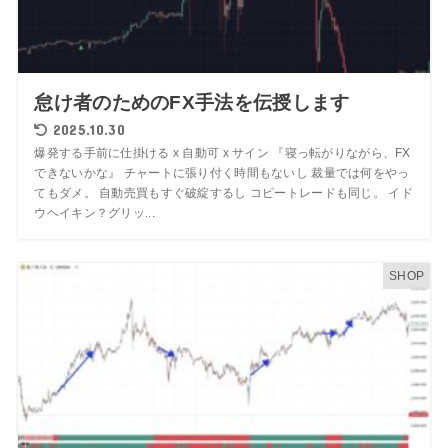
怠け者のためのFX手法を伝授します
2025.10.30
爆発する手前に仕掛ける x 自動可 x サイン 『寝っ転がりながら、FX
できないかな』 チャートに張り付く時間もないし 裁量では何をやっ
てもダメ。 自動売買もすぐ破綻するし コピートレードも同じ。 イド
ウヘイキン？グリッ...
SHOP