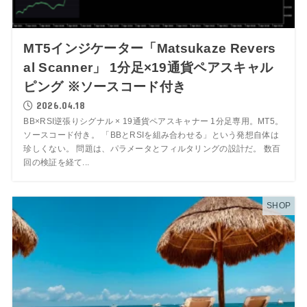
MT5インジケーター「Matsukaze Revers
al Scanner」 1分足×19通貨ペアスキャル
ピング ※ソースコード付き
2026.04.18
BB×RSI逆張りシグナル × 19通貨ペアスキャナー 1分足専用。MT5。
ソースコード付き。 「BBとRSIを組み合わせる」という発想自体は
珍しくない。 問題は、パラメータとフィルタリングの設計だ。 数百
回の検証を経て...
SHOP