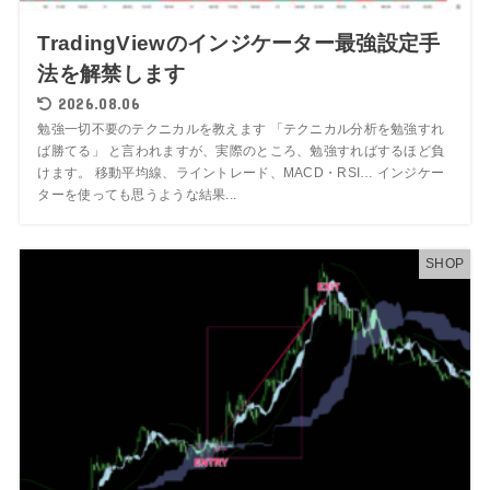
TradingViewのインジケーター最強設定手
法を解禁します
2026.08.06
勉強一切不要のテクニカルを教えます 「テクニカル分析を勉強すれ
ば勝てる」 と言われますが、実際のところ、勉強すればするほど負
けます。 移動平均線、ライントレード、MACD・RSI… インジケー
ターを使っても思うような結果...
SHOP