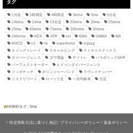
タグ
1分足
1時間足
4時間足
5ema
5ma
5分足
14ema
14ma
15分足
20ema
20ma
25ema
25ma
60ema
75ema
200ema
200ma
240ema
ADX
ATR
cci
EMA
GMMA
MA
MACD
rci
rsi
supertrend
zigzag
スイングトレード
スキャルピング
ストキャスティクス
ダイバージェンス
ダウ理論
デイトレ
パラボリックSAR
パーフェクトオーダー
ヒドゥンダイバージェンス
フィボナッチ
ボリンジャーバンド
ラウンドナンバー
リスクリワード
ローソク足
一目均衡表
日足
HOME
タグ : 5ma
特定商取引法に基づく表記
プライバシーポリシー
返金ポリシー