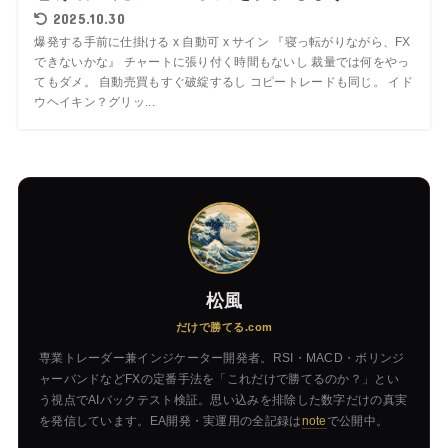
2025.10.30
爆発する手前に仕掛ける x 自動可 x サイン 『寝っ転がりながら、FX
できないかな』 チャートに張り付く時間もないし 裁量では何をやっ
てもダメ。 自動売買もすぐ破綻するし コピートレードも同じ。 イド
ウヘイキン？グリッ...
松風
だけで勝てる.com
専業トレーダー兼インジケーター開発者。RSI・MACD・ボリンジ
ャーバンドなどFXの定番手法を「これだけで勝てるのか？」とい
う視点でAIバックテスト検証。思い込みを排除した数字だけの真実
を発信しています。EA開発・実運用の全記録は
note
で公開中。