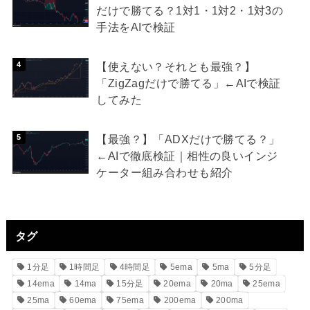
だけで勝てる？1対1・1対2・1対3の
手法をAIで検証
【使えない？それとも最強？】
「ZigZagだけで勝てる」←AIで検証
してみた
【最強？】「ADXだけで勝てる？」
←AIで徹底検証｜相性の良いインジ
ケーター組み合わせも紹介
タグ
1分足
1時間足
4時間足
5ema
5ma
5分足
14ema
14ma
15分足
20ema
20ma
25ema
25ma
60ema
75ema
200ema
200ma