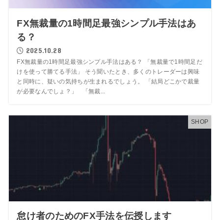
FX無裁量の1時間足最強シンプル手法はあ
る？
2025.10.28
FX無裁量の1時間足最強シンプル手法はある？ 「無裁量で1時間足だ
けを使って勝てる手法」 そう聞いたとき、多くのトレーダーは興味
と同時に、疑いの気持ちが生まれるでしょう。 「結局どこかで裁量
が必要なんでしょ？」 「無裁...
SHOP
怠け者のためのFX手法を伝授します